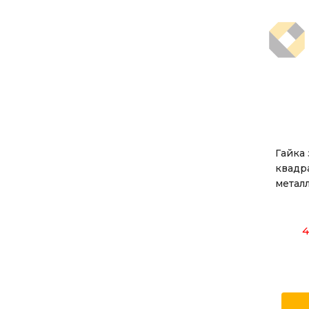
Гайка
квадра
металл
4