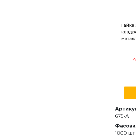
Гайка
квадра
металл
4
Артику
675-A
Фасовк
1000 шт