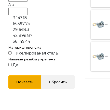
До
3 147.18
16 397.74
29 648.31
42 898.87
56 149.44
Материал крепежа
Никелированая сталь
Наличие резьбы у крепежа
Да