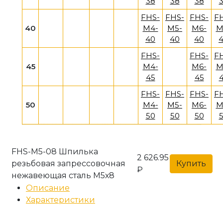
38
38
38
FHS-
FHS-
FHS-
F
40
M4-
M5-
M6-
M
40
40
40
FHS-
FHS-
F
45
M4-
M6-
M
45
45
FHS-
FHS-
FHS-
F
50
M4-
M5-
M6-
M
50
50
50
FHS-M5-08 Шпилька
2 626.95
резьбовая запрессовочная
Купить
₽
нежавеющая сталь М5х8
Описание
Характеристики