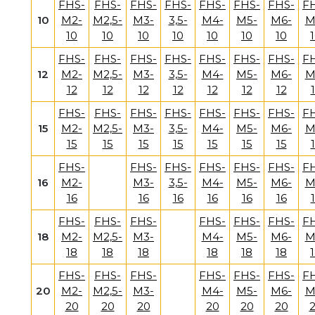
FHS-
FHS-
FHS-
FHS-
FHS-
FHS-
FHS-
F
10
M2-
M2,5-
M3-
3,5-
M4-
M5-
M6-
M
10
10
10
10
10
10
10
FHS-
FHS-
FHS-
FHS-
FHS-
FHS-
FHS-
F
12
M2-
M2,5-
M3-
3,5-
M4-
M5-
M6-
M
12
12
12
12
12
12
12
FHS-
FHS-
FHS-
FHS-
FHS-
FHS-
FHS-
F
15
M2-
M2,5-
M3-
3,5-
M4-
M5-
M6-
M
15
15
15
15
15
15
15
FHS-
FHS-
FHS-
FHS-
FHS-
FHS-
F
16
M2-
M3-
3,5-
M4-
M5-
M6-
M
16
16
16
16
16
16
FHS-
FHS-
FHS-
FHS-
FHS-
FHS-
F
18
M2-
M2,5-
M3-
M4-
M5-
M6-
M
18
18
18
18
18
18
FHS-
FHS-
FHS-
FHS-
FHS-
FHS-
F
20
M2-
M2,5-
M3-
M4-
M5-
M6-
M
20
20
20
20
20
20