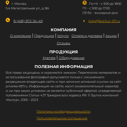
г. Москва,
Пн-Чт - с 9:00 до 18:00
5-я Магистральная ул., д. 8А
Пт - с 9:00 до 17:00
Сб-Вс - выходные дни
8 (495) 972-34-49
krep@kontur-97.ru
КОМПАНИЯ
О компании
Продукция
Услуги
Оплата и доставка
Акции
Отзывы
ПРОДУКЦИЯ
Крепёж
Оборудование
ПОЛЕЗНАЯ ИНФОРМАЦИЯ
Все права защищены и охраняются законом. Перепечатка материалов и
использование фотографий допускается только с письменного
разрешения владельцев сайта и при наличии активной ссылки на сайт
privarka-k97.ru. Информация на сайте, носит ознакомительный характер
и ни при каких условиях не является публичной офертой, определяемой
положениями Статьи 437 Гражданского кодекса РФ. © Группа компаний
«Контур», 2005 - 2023
Политика конфиденциальности
Пользовательское соглашение