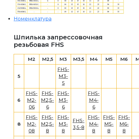
Номенклатура
Шпилька запрессовочная
резьбовая FHS
M2
M2,5
M3
M3,5
M4
M5
M6
FHS-
5
M3-
5
FHS-
FHS-
FHS-
FHS-
6
M2-
M2,5-
M3-
M4-
06
6
6
6
FHS-
FHS-
FHS-
FHS-
FHS-
FHS-
FHS-
8
M2-
M2,5-
M3-
M4-
M5-
M6-
3,5-8
08
8
8
8
8
8