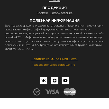
Отзывы
ПРОДУКЦИЯ
Крепёж
Оборудование
ПОЛЕЗНАЯ ИНФОРМАЦИЯ
Все права защищены и охраняются законом. Перепечатка материалов и
использование фотографий допускается только с письменного
разрешения владельцев сайта и при наличии активной ссылки на сайт
privarka-k97.ru. Информация на сайте, носит ознакомительный характер
и ни при каких условиях не является публичной офертой, определяемой
положениями Статьи 437 Гражданского кодекса РФ. © Группа компаний
«Контур», 2005 - 2023
Политика конфиденциальности
Пользовательское соглашение