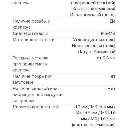
крепежа
внутренней резьбой|
Контакт заземления|
Изоляционный гвоздь
Наличие резьбы у
Да
крепежа
Диапазон сварки
М3-М8
Материал заготовки
Углеродистая сталь|
Нержавеющая сталь|
Латунь|Алюминий
Толщина металла
от 0,6 мм
привариваемого
крепежа
Наличие покрытия
Нет
заготовки
Наличие силовой или
Нет
вибрационной нагрузки
на крепеж
Диаметр крепежа (мм)
d 3 мм / M3 |d 4 мм /
M4 |d 5 мм / M5 |d 6
мм / M6 |d 6,3 мм
(контакт заземления)