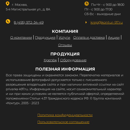
г. Москва,
Пн-Чт - с 9:00 до 18:00
5-я Магистральная ул., д. 8А
Пт - с 9:00 до 17:00
Сб-Вс - выходные дни
8 (495) 972-34-49
krep@kontur-97.ru
КОМПАНИЯ
О компании
Продукция
Услуги
Оплата и доставка
Акции
Отзывы
ПРОДУКЦИЯ
Крепёж
Оборудование
ПОЛЕЗНАЯ ИНФОРМАЦИЯ
Все права защищены и охраняются законом. Перепечатка материалов и
использование фотографий допускается только с письменного
разрешения владельцев сайта и при наличии активной ссылки на сайт
privarka-k97.ru. Информация на сайте, носит ознакомительный характер
и ни при каких условиях не является публичной офертой, определяемой
положениями Статьи 437 Гражданского кодекса РФ. © Группа компаний
«Контур», 2005 - 2023
Политика конфиденциальности
Пользовательское соглашение